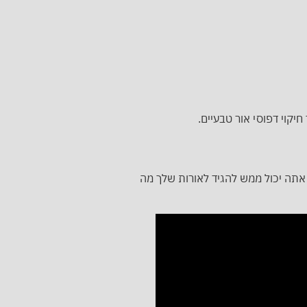
יקוי דפוסי אור טבעיים.
רים קוליים כמו Alexa, Siri ו- Google Assistant הוא גם אופציה. אתה יכול ממש להגיד לאורות שלך מה